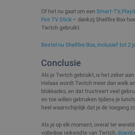
Of het nu gaat om een
Smart-TV
,
PlayS
Naam
Naam
Fire TV Stick
– dankzij Shellfire Box ho
Naam
Twitch gebruikt.
bioep_shown_session
_ga
SM
Bestel nu Shellfire Box, inclusief tot 
bioep_shown
NID
Conclusie
show_android_vpn_messa
Als je Twitch gebruikt, is het zeker aa
_fbp
bioep_shown_session
show_sfbox_info_text4
Helaas wordt Twitch meer dan welk and
blokkades, en dat frustreert veel gebru
_ga_WS0FD1JYQ7
en toe willen gebruiken tijdens je lunch
SessionId
YSC
heel waarschijnlijk dat je de toegang
_gid
MUID
__stripe_sid
Als je op elk moment, overal ter werel
volledige reikwijdte van Twitch,
downlo
_gat_UA-578431-1