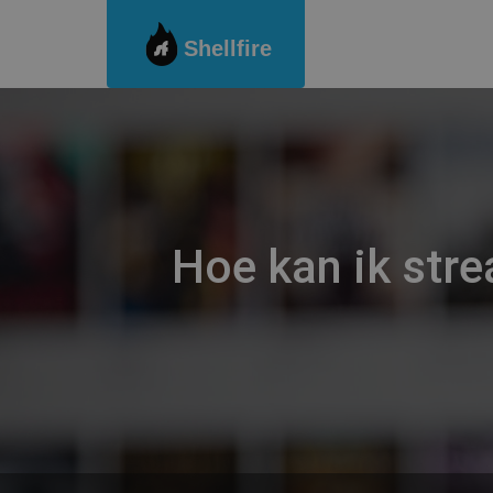
Shellfire
Ga
naar
de
inhoud
Hoe kan ik str