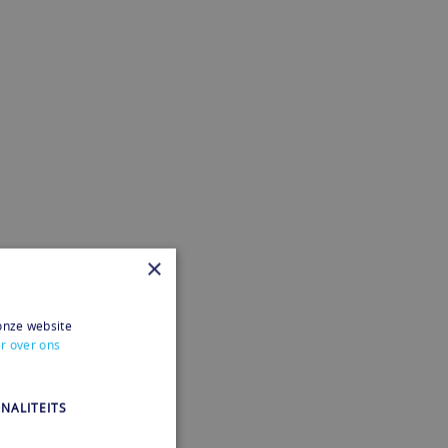
×
onze website
r over ons
NALITEITS