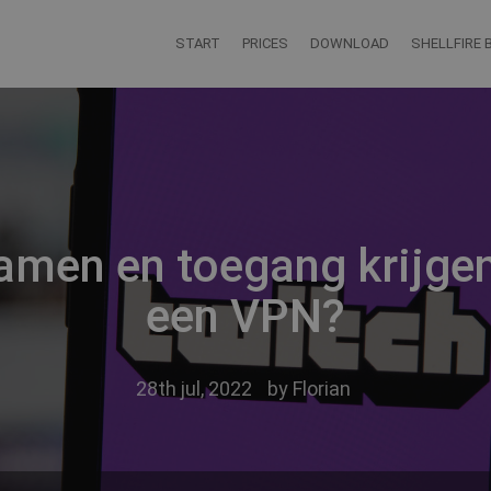
START
PRICES
DOWNLOAD
SHELLFIRE 
eamen en toegang krijgen
een VPN?
28th jul, 2022
by
Florian