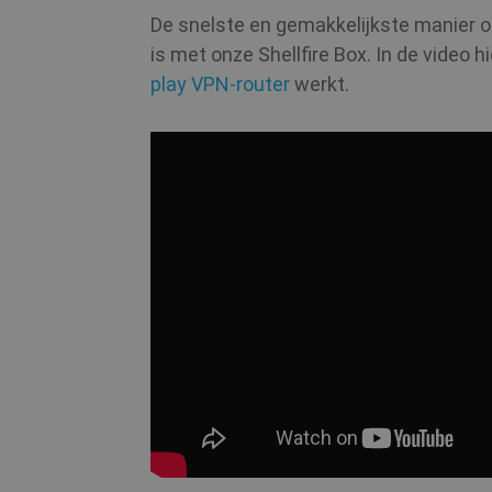
De snelste en gemakkelijkste manier o
_clsk
is met onze Shellfire Box. In de video 
play VPN-router
werkt.
PHPSESSID
_clck
m
hmt_id