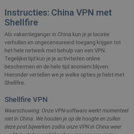
_clck
.shellfire.nl
1 jaar
Instructies: China VPN met
Shellfire
m
1 jaar 1
Stripe
maand
m.stripe.com
Als vakantieganger in China kun je je locatie
hmt_id
1 maand
Intuition
verhullen en ongecensureerd toegang krijgen tot
Machines, Inc.
(hCaptcha)
het hele netwerk met behulp van een VPN.
api.hcaptcha.com
Tegelijkertijd kun je je activiteiten online
beschermen en de hele tijd anoniem blijven.
Hieronder vertellen we je welke opties je hebt met
Shellfire.
Shellfire VPN
Provider /
Naam
Vervald
Provider /
Domein
Naam
Vervaldatum
Domein
Waarschuwing: Onze VPN-software werkt momenteel
niet in China. We houden je op de hoogte en zullen
bioep_shown_session
shellfire.nl
Sessie
Provider /
Naam
Vervaldatum
_ga
1 jaar 1
Google LLC
Domein
deze post bijwerken zodra onze VPN in China weer
maand
.shellfire.nl