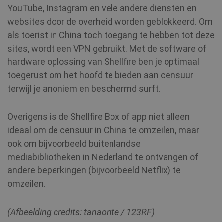
Corporation
YouTube, Instagram en vele andere diensten en
.c.clarity.ms
websites door de overheid worden geblokkeerd. Om
als toerist in China toch toegang te hebben tot deze
sites, wordt een VPN gebruikt. Met de software of
hardware oplossing van Shellfire ben je optimaal
toegerust om het hoofd te bieden aan censuur
terwijl je anoniem en beschermd surft.
MUID
1 jaar
Microsoft
Corporation
.bing.com
Overigens is de Shellfire Box of app niet alleen
ideaal om de censuur in China te omzeilen, maar
ook om bijvoorbeeld buitenlandse
mediabibliotheken in Nederland te ontvangen of
andere beperkingen (bijvoorbeeld Netflix) te
omzeilen.
(Afbeelding credits: tanaonte / 123RF)
SRM_B
1 jaar
Microsoft