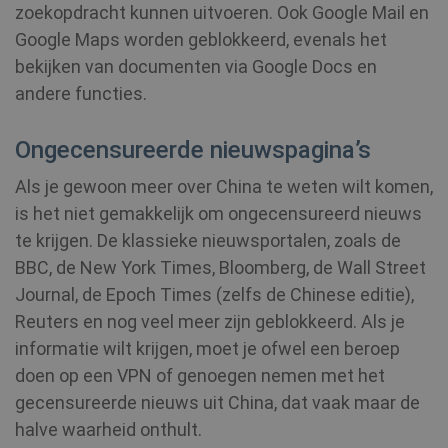
zoekopdracht kunnen uitvoeren. Ook Google Mail en
CookieScriptConsent
1 jaar
CookieScript
.shellfire.nl
Google Maps worden geblokkeerd, evenals het
bekijken van documenten via Google Docs en
andere functies.
Ongecensureerde nieuwspagina’s
_clsk
1 dag
Microsoft
.shellfire.nl
Als je gewoon meer over China te weten wilt komen,
is het niet gemakkelijk om ongecensureerd nieuws
PHPSESSID
Sessie
PHP.net
www.shellfire.nl
te krijgen. De klassieke nieuwsportalen, zoals de
BBC, de New York Times, Bloomberg, de Wall Street
Journal, de Epoch Times (zelfs de Chinese editie),
Reuters en nog veel meer zijn geblokkeerd. Als je
informatie wilt krijgen, moet je ofwel een beroep
doen op een VPN of genoegen nemen met het
gecensureerde nieuws uit China, dat vaak maar de
halve waarheid onthult.