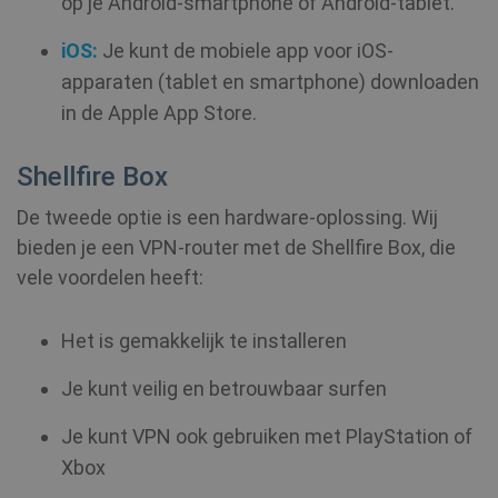
op je Android-smartphone of Android-tablet.
YSC
Sessie
Google LLC
SessionId
.shellfire.nl
1 jaar
.youtube.com
bioep_shown_session
www.shellfire.nl
Sessie
iOS:
Je kunt de mobiele app voor iOS-
apparaten (tablet en smartphone) downloaden
_ga_WS0FD1JYQ7
.shellfire.nl
1 jaar 1
maand
in de Apple App Store.
MUID
1 jaar
Microsoft
Corporation
.clarity.ms
Shellfire Box
_gid
1 dag
Google LLC
De tweede optie is een hardware-oplossing. Wij
.shellfire.nl
bieden je een VPN-router met de Shellfire Box, die
__stripe_sid
30 minu
Stripe Inc.
.www.shellfire.nl
vele voordelen heeft:
Het is gemakkelijk te installeren
Je kunt veilig en betrouwbaar surfen
CLID
www.clarity.ms
1 jaar
Je kunt VPN ook gebruiken met PlayStation of
_gat_UA-578431-1
.shellfire.nl
59 seconden
Xbox