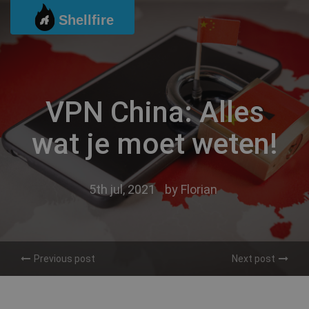
Ga
Shellfire
naar
de
inhoud
VPN China: Alles
wat je moet weten!
5th jul, 2021
by
Florian
Previous post
Next post