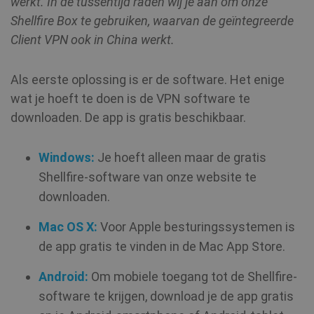
werkt. In de tussentijd raden wij je aan om onze
SM
.c.clarity.ms
Sessie
Shellfire Box te gebruiken, waarvan de geïntegreerde
Client VPN ook in China werkt.
bioep_shown
shellfire.nl
Sessie
Als eerste oplossing is er de software. Het enige
NID
6 maanden
Google LLC
wat je hoeft te doen is de VPN software te
3 dagen
.google.com
downloaden. De app is gratis beschikbaar.
show_android_vpn_message
shellfire.nl
2 maand
Windows:
Je hoeft alleen maar de gratis
Shellfire-software van onze website te
downloaden.
Mac OS X:
Voor Apple besturingssystemen is
_fbp
3 maanden
Meta Platform
Inc.
show_sfbox_info_text4
shellfire.nl
2 maand
de app gratis te vinden in de Mac App Store.
.shellfire.nl
Android:
Om mobiele toegang tot de Shellfire-
software te krijgen, download je de app gratis