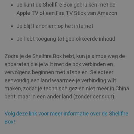
__stripe_mid
1 jaar
Stripe Inc.
Je kunt de Shellfire Box gebruiken met de
.www.shellfire.nl
Apple TV of een Fire TV Stick van Amazon
Je blijft anoniem op het internet
Je hebt toegang tot geblokkeerde inhoud
muc_ads
1 jaar 1
Twitter
maand
.t.co
Zodra je de Shellfire Box hebt, kun je simpelweg de
apparaten die je wilt met de box verbinden en
MR
7 dagen
Microsoft
vervolgens beginnen met afspelen. Selecteer
Corporation
.c.bing.com
eenvoudig een land waarmee je verbinding wilt
maken, zodat je technisch gezien niet meer in China
bent, maar in een ander land (zonder censuur).
VISITOR_INFO1_LIVE
6 maanden
Google LLC
.youtube.com
Volg deze link voor meer informatie over de Shellfire
Box!