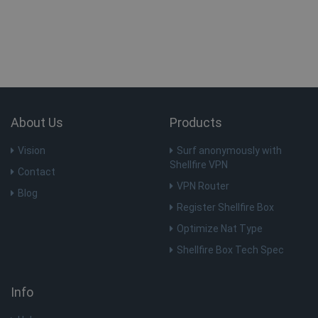
CLID
www.clarity.ms
1 jaar
_gat_UA-578431-1
.shellfire.nl
59 seconden
__stripe_mid
1 jaar
Stripe Inc.
.www.shellfire.nl
About Us
Products
Vision
Surf anonymously with
Shellfire VPN
Contact
VPN Router
Blog
Register Shellfire Box
muc_ads
1 jaar 1
Twitter
maand
.t.co
Optimize Nat Type
Shellfire Box Tech Spec
MR
7 dagen
Microsoft
Corporation
.c.bing.com
Info