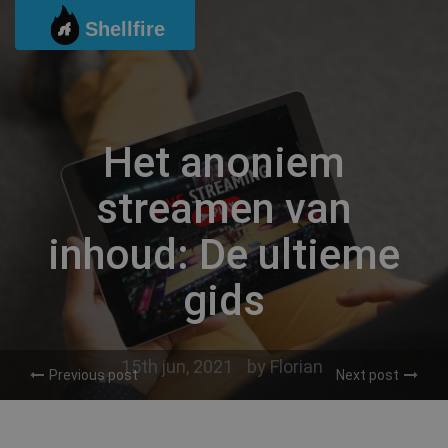
Ga
Shellfire
naar
de
inhoud
Het anoniem
streamen van
inhoud: De ultieme
gids
15th jun, 2021
by
Florian
Previous post
Next post