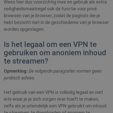
Wees hier dus voorzichtig mee en gebruik als extra
Provider /
Naam
Vervald
veiligheidsmaatregel ook de functie voor privé
Provider /
Domein
Naam
Vervaldatum
Domein
browsen van je browser, zodat de pagina’s die je
bioep_shown_session
shellfire.nl
Sessie
Provider /
hebt bezocht niet in de geschiedenis van je browser
Naam
Vervaldatum
_ga
1 jaar 1
Google LLC
Domein
maand
.shellfire.nl
worden opgeslagen.
SM
.c.clarity.ms
Sessie
Is het legaal om een VPN te
bioep_shown
shellfire.nl
Sessie
gebruiken om anoniem inhoud
te streamen?
NID
6 maanden
Google LLC
3 dagen
.google.com
Opmerking:
De volgende paragrafen vormen geen
juridisch advies.
show_android_vpn_message
shellfire.nl
2 maand
Het gebruik van een VPN is volledig legaal en niet
iets waar je je zich zorgen over hoeft te maken,
zelfs als je uiteindelijk een VPN gebruikt om inhoud
te streamen, te downloaden of anoniem te