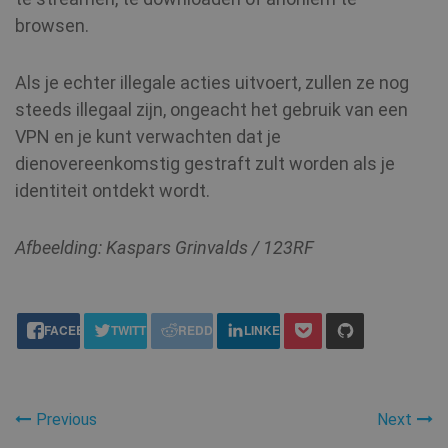
_fbp
3 maanden
Meta Platform
browsen.
Inc.
show_sfbox_info_text4
shellfire.nl
2 maand
.shellfire.nl
Als je echter illegale acties uitvoert, zullen ze nog
steeds illegaal zijn, ongeacht het gebruik van een
VPN en je kunt verwachten dat je
YSC
Sessie
Google LLC
SessionId
.shellfire.nl
1 jaar
.youtube.com
dienovereenkomstig gestraft zult worden als je
bioep_shown_session
www.shellfire.nl
Sessie
identiteit ontdekt wordt.
_ga_WS0FD1JYQ7
.shellfire.nl
1 jaar 1
maand
Afbeelding: Kaspars Grinvalds / 123RF
MUID
1 jaar
Microsoft
Corporation
.clarity.ms
share this:
_gid
1 dag
Google LLC
FACEBOOK
TWITTER
REDDIT
LINKEDIN
.shellfire.nl
__stripe_sid
30 minu
Stripe Inc.
.www.shellfire.nl
Previous
Next