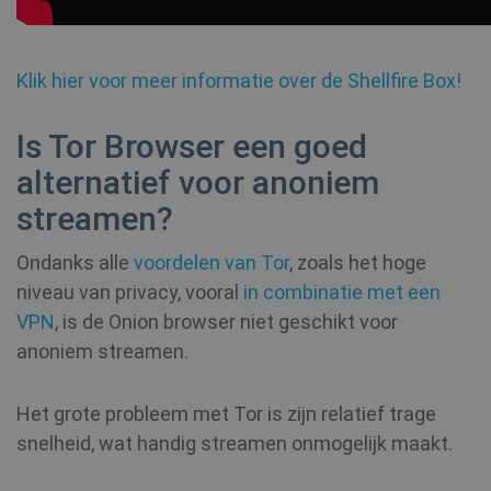
SF_Referal
www.shellfire.nl
1 jaar
Klik hier voor meer informatie over de Shellfire Box!
__cflb
30 minuten
Cloudflare, Inc.
api2.hcaptcha.com
Is Tor Browser een goed
CookieScriptConsent
1 jaar
CookieScript
alternatief voor anoniem
.shellfire.nl
streamen?
Ondanks alle
voordelen van Tor
, zoals het hoge
niveau van privacy, vooral
in combinatie met een
_clsk
1 dag
VPN
, is de Onion browser niet geschikt voor
Microsoft
.shellfire.nl
anoniem streamen.
PHPSESSID
Sessie
PHP.net
www.shellfire.nl
Het grote probleem met Tor is zijn relatief trage
snelheid, wat handig streamen onmogelijk maakt.