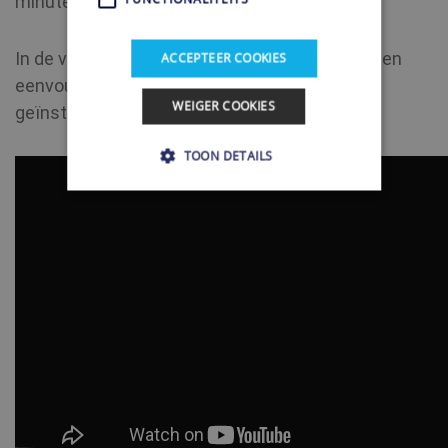
minuten in gebruik kunt nemen.
In de volgende video laten we je zien hoe snel en
ACCEPTEER COOKIES
eenvoudig de Shellfire Box kan worden
WEIGER COOKIES
geïnstalleerd.
TOON DETAILS
Strikt noodzakelijke
Prestatie
Gerichte
Functionaliteits
Strikt noodzakelijke cookies maken
kernfunctionaliteit van de website mogelijk,
zoals gebruikersaanmelding en accountbeheer.
Zonder strikt noodzakelijke cookies kan de
website niet correct worden gebruikt.
Naam
Provider / Domein
Vervaldatum