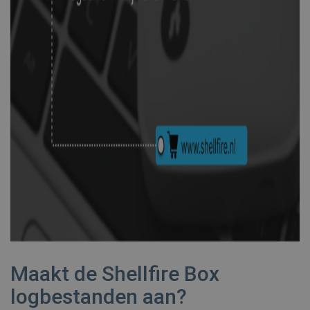
api2.hcaptcha.com
CookieScriptConsent
1 jaar
CookieScript
.shellfire.nl
_clsk
1 dag
Microsoft
.shellfire.nl
PHPSESSID
Sessie
PHP.net
www.shellfire.nl
Maakt de Shellfire Box
logbestanden aan?