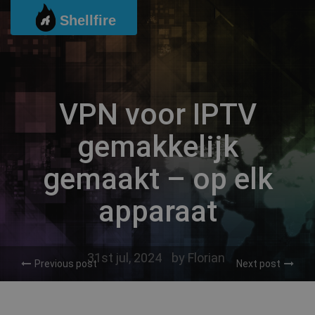
Ga
Shellfire
naar
de
inhoud
VPN voor IPTV
gemakkelijk
gemaakt – op elk
apparaat
31st jul, 2024
by
Florian
Previous post
Next post