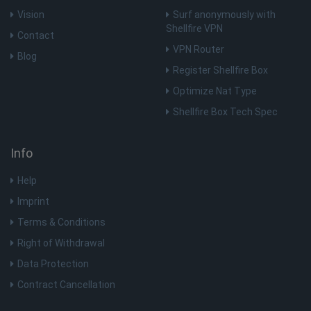
Vision
Surf anonymously with
Shellfire VPN
YSC
Sessie
Google LLC
Contact
SessionId
.shellfire.nl
1 jaar
.youtube.com
VPN Router
bioep_shown_session
www.shellfire.nl
Sessie
Blog
Register Shellfire Box
_ga_WS0FD1JYQ7
.shellfire.nl
1 jaar 1
Optimize Nat Type
maand
MUID
1 jaar
Microsoft
Shellfire Box Tech Spec
Corporation
.clarity.ms
Info
_gid
1 dag
Google LLC
.shellfire.nl
Help
__stripe_sid
30 minu
Stripe Inc.
.www.shellfire.nl
Imprint
Terms & Conditions
Right of Withdrawal
Data Protection
Contract Cancellation
CLID
www.clarity.ms
1 jaar
_gat_UA-578431-1
.shellfire.nl
59 seconden