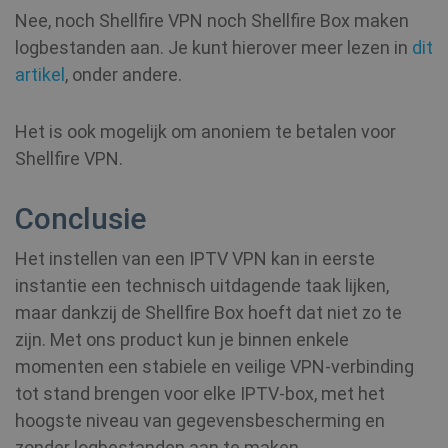
Nee, noch Shellfire VPN noch Shellfire Box maken
logbestanden aan. Je kunt hierover meer lezen in
dit
_clck
.shellfire.nl
1 jaar
artikel
, onder andere.
m
1 jaar 1
Stripe
maand
m.stripe.com
Het is ook mogelijk om anoniem te betalen voor
Shellfire VPN.
hmt_id
1 maand
Intuition
Machines, Inc.
(hCaptcha)
Conclusie
api.hcaptcha.com
Het instellen van een IPTV VPN kan in eerste
instantie een technisch uitdagende taak lijken,
maar dankzij de Shellfire Box hoeft dat niet zo te
zijn. Met ons product kun je binnen enkele
momenten een stabiele en veilige VPN-verbinding
Provider /
Naam
Vervald
Provider /
Domein
tot stand brengen voor elke IPTV-box, met het
Naam
Vervaldatum
Domein
hoogste niveau van gegevensbescherming en
bioep_shown_session
shellfire.nl
Sessie
Provider /
Naam
Vervaldatum
zonder logbestanden aan te maken.