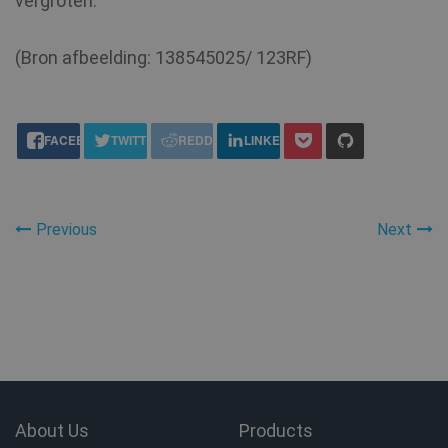
vergroten.
MUID
1 jaar
Microsoft
Corporation
.bing.com
(Bron afbeelding: 138545025/ 123RF)
share this:
FACEBOOK
TWITTER
REDDIT
LINKEDIN
Previous
Next
SRM_B
1 jaar
Microsoft
Corporation
.c.bing.com
awc
.shellfire.nl
1 jaar
About Us
Products