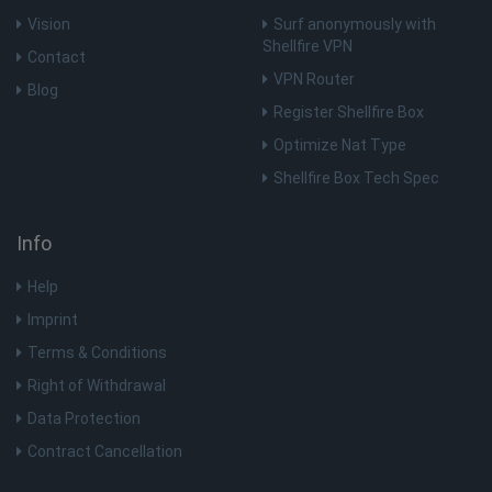
_aw_j_77124
.shellfire.nl
1 maand
Vision
Surf anonymously with
Shellfire VPN
Contact
VPN Router
Blog
Register Shellfire Box
_aw_m_77124
.shellfire.nl
1 maand
Optimize Nat Type
Shellfire Box Tech Spec
_aw_sn_77124
.shellfire.nl
1 maand
Info
Help
Imprint
Terms & Conditions
Right of Withdrawal
Data Protection
Contract Cancellation