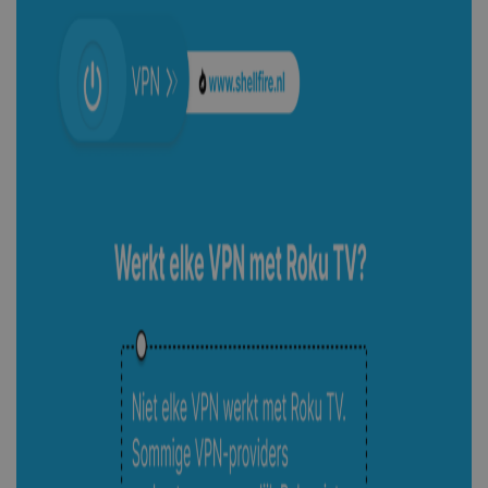
_fbp
3 maanden
Meta Platform
Inc.
show_sfbox_info_text4
shellfire.nl
2 maand
.shellfire.nl
YSC
Sessie
Google LLC
SessionId
.shellfire.nl
1 jaar
.youtube.com
bioep_shown_session
www.shellfire.nl
Sessie
_ga_WS0FD1JYQ7
.shellfire.nl
1 jaar 1
maand
MUID
1 jaar
Microsoft
Corporation
.clarity.ms
_gid
1 dag
Google LLC