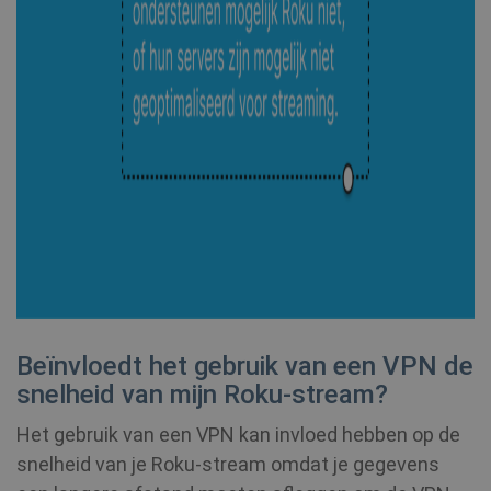
.shellfire.nl
__stripe_sid
30 minu
Stripe Inc.
.www.shellfire.nl
CLID
www.clarity.ms
1 jaar
_gat_UA-578431-1
.shellfire.nl
59 seconden
__stripe_mid
1 jaar
Stripe Inc.
.www.shellfire.nl
Beïnvloedt het gebruik van een VPN de
snelheid van mijn Roku-stream?
Het gebruik van een VPN kan invloed hebben op de
snelheid van je Roku-stream omdat je gegevens
muc_ads
1 jaar 1
Twitter
maand
.t.co