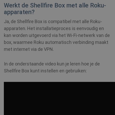
zoals gebruikersaanmelding en accountbeheer.
Werkt de Shellfire Box met alle Roku-
Zonder strikt noodzakelijke cookies kan de
apparaten?
website niet correct worden gebruikt.
Ja, de Shellfire Box is compatibel met alle Roku-
Naam
Provider / Domein
Vervaldatum
apparaten. Het installatieproces is eenvoudig en
kan worden uitgevoerd via het Wi-Fi-netwerk van de
SF_Referal
www.shellfire.nl
1 jaar
box, waarmee Roku automatisch verbinding maakt
met internet via de VPN.
__cflb
30 minuten
Cloudflare, Inc.
api2.hcaptcha.com
In de onderstaande video kun je leren hoe je de
Shellfire Box kunt instellen en gebruiken:
CookieScriptConsent
1 jaar
CookieScript
.shellfire.nl
_clsk
1 dag
Microsoft
.shellfire.nl