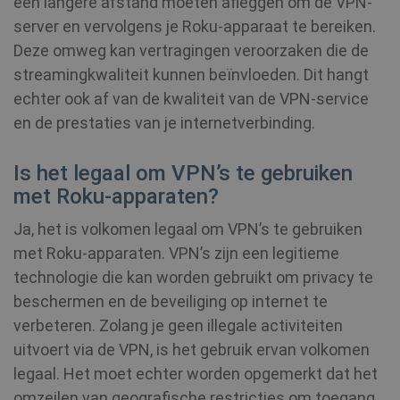
een langere afstand moeten afleggen om de VPN-
server en vervolgens je Roku-apparaat te bereiken.
MR
7 dagen
Microsoft
Deze omweg kan vertragingen veroorzaken die de
Corporation
.c.bing.com
streamingkwaliteit kunnen beïnvloeden. Dit hangt
echter ook af van de kwaliteit van de VPN-service
en de prestaties van je internetverbinding.
VISITOR_INFO1_LIVE
6 maanden
Google LLC
.youtube.com
Is het legaal om VPN’s te gebruiken
met Roku-apparaten?
Ja, het is volkomen legaal om VPN’s te gebruiken
met Roku-apparaten. VPN’s zijn een legitieme
technologie die kan worden gebruikt om privacy te
beschermen en de beveiliging op internet te
verbeteren. Zolang je geen illegale activiteiten
uitvoert via de VPN, is het gebruik ervan volkomen
personalization_id
1 jaar 1
Twitter Inc.
maand
.twitter.com
legaal. Het moet echter worden opgemerkt dat het
omzeilen van geografische restricties om toegang