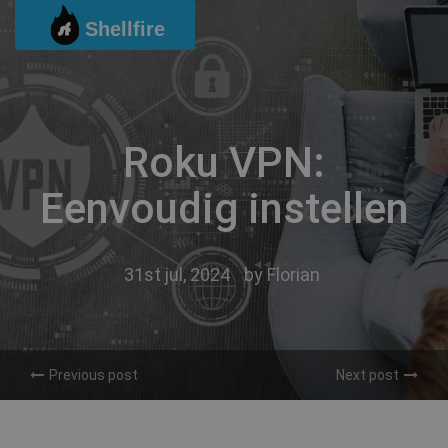
Ga
Shellfire
naar
de
inhoud
Roku VPN:
Eenvoudig instellen
31st jul, 2024
by
Florian
Previous post
Next post