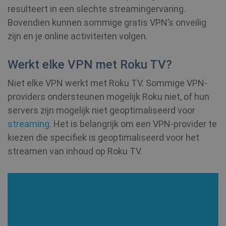
resulteert in een slechte streamingervaring.
Bovendien kunnen sommige gratis VPN’s onveilig
zijn en je online activiteiten volgen.
Werkt elke VPN met Roku TV?
Provider /
Naam
Vervald
Niet elke VPN werkt met Roku TV. Sommige VPN-
Provider /
Domein
Naam
Vervaldatum
Domein
providers ondersteunen mogelijk Roku niet, of hun
bioep_shown_session
shellfire.nl
Sessie
Provider /
servers zijn mogelijk niet geoptimaliseerd voor
Naam
Vervaldatum
_ga
1 jaar 1
Google LLC
Domein
maand
.shellfire.nl
streaming
. Het is belangrijk om een VPN-provider te
kiezen die specifiek is geoptimaliseerd voor het
SM
.c.clarity.ms
Sessie
streamen van inhoud op Roku TV.
bioep_shown
shellfire.nl
Sessie
NID
6 maanden
Google LLC
3 dagen
.google.com
show_android_vpn_message
shellfire.nl
2 maand