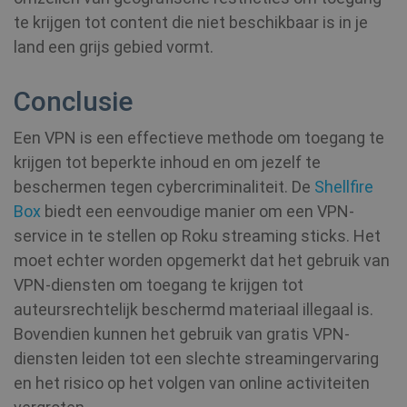
te krijgen tot content die niet beschikbaar is in je
land een grijs gebied vormt.
Conclusie
MR
7 dagen
Microsoft
Een VPN is een effectieve methode om toegang te
Corporation
.c.clarity.ms
krijgen tot beperkte inhoud en om jezelf te
beschermen tegen cybercriminaliteit. De
Shellfire
Box
biedt een eenvoudige manier om een VPN-
ANONCHK
10 minuten
Microsoft
service in te stellen op Roku streaming sticks. Het
Corporation
.c.clarity.ms
moet echter worden opgemerkt dat het gebruik van
VPN-diensten om toegang te krijgen tot
auteursrechtelijk beschermd materiaal illegaal is.
Bovendien kunnen het gebruik van gratis VPN-
diensten leiden tot een slechte streamingervaring
en het risico op het volgen van online activiteiten