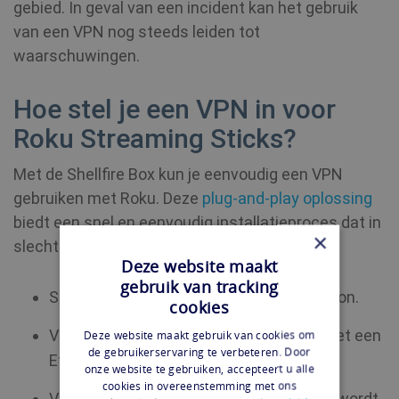
gebied. In geval van een incident kan het gebruik
van een VPN nog steeds leiden tot
waarschuwingen.
Hoe stel je een VPN in voor
Roku Streaming Sticks?
Met de Shellfire Box kun je eenvoudig een VPN
gebruiken met Roku. Deze
plug-and-play oplossing
biedt een snel en eenvoudig installatieproces dat in
×
slechts drie stappen kan worden voltooid:
Deze website maakt
gebruik van tracking
Sluit de Shellfire Box aan op de stroombron.
cookies
Verbind de Shellfire Box met de router met een
Deze website maakt gebruik van cookies om
de gebruikerservaring te verbeteren. Door
Ethernetkabel.
onze website te gebruiken, accepteert u alle
cookies in overeenstemming met ons
Verbind Roku met het Wi-Fi-netwerk dat wordt