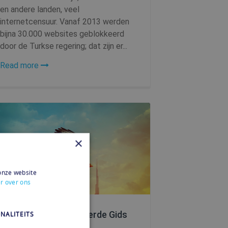
en andere landen, veel
internetcensuur. Vanaf 2013 werden
bijna 30.000 websites geblokkeerd
door de Turkse regering; dat zijn er...
Read more
×
onze website
r over ons
VPN Dubai: Gedetailleerde Gids
NALITEITS
& Download