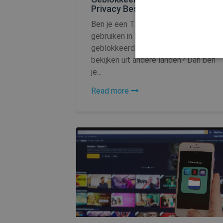
Privacy Beschermen
Ben je een TikTok-fan? Wil je TikTok
gebruiken in landen waar de app
geblokkeerd is of gewoon content
bekijken uit andere landen? Dan ben
je...
Read more
Strikt noodzakelijke cookie
noodzakelijke cookies kan d
Naam
SF_Referal
__cflb
CookieScriptConsent