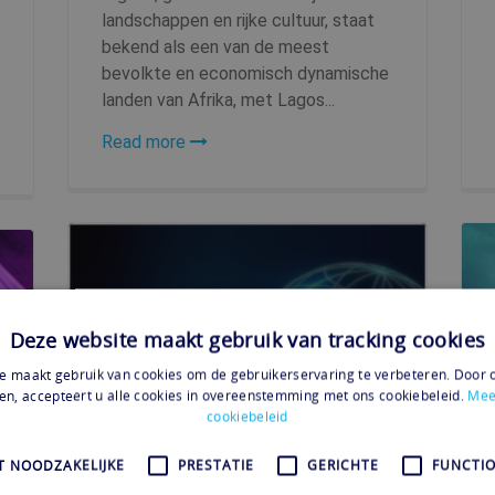
landschappen en rijke cultuur, staat
bekend als een van de meest
bevolkte en economisch dynamische
landen van Afrika, met Lagos...
Read more
Deze website maakt gebruik van tracking cookies
e maakt gebruik van cookies om de gebruikerservaring te verbeteren. Door 
en, accepteert u alle cookies in overeenstemming met ons cookiebeleid.
Mee
cookiebeleid
VPN Egypte: Verbeter je Online
T NOODZAKELIJKE
PRESTATIE
GERICHTE
FUNCTIO
Beveiliging