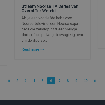
cookie banner to work properly.
Stream Noorse TV Series van
Overal Ter Wereld
1 dag
Microsoft
.shellfire.nl
Als je een voorliefde hebt voor
Noorse televisie, een Noorse expat
Sessie
Cookie gegenereerd door toepassingen geb
PHP.net
bent die verlangt naar een vleugje
is een identificatiecode voor algemene doe
www.shellfire.nl
om gebruikerssessievariabelen bij te houde
thuis, of simpelweg nieuwsgierig bent
willekeurig gegenereerd nummer, hoe het 
om de diverse...
specifiek zijn voor de site, maar een goed 
van een ingelogde status voor een gebruike
Read more
.shellfire.nl
1 jaar
1 jaar 1
Stripe
maand
m.stripe.com
1 maand
Intuition
Previous
(current)
Next
«
2
3
4
5
6
7
8
9
10
»
Machines, Inc.
(hCaptcha)
api.hcaptcha.com