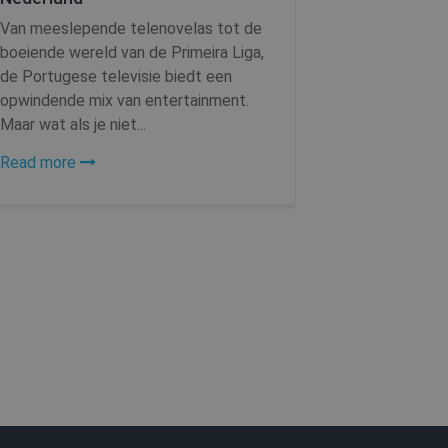
Van meeslepende telenovelas tot de
boeiende wereld van de Primeira Liga,
de Portugese televisie biedt een
opwindende mix van entertainment.
aseerd op de PHP-taal. Dit
Maar wat als je niet...
leinden die wordt gebruikt
n. Het is normaal een
wordt gebruikt kan
Read more
voorbeeld is het bijhouden
r tussen pagina's.