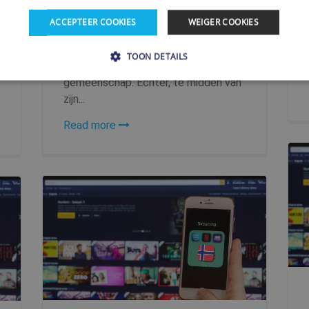
Egypte, een land dat synoniem staat
ACCEPTEER COOKIES
WEIGER COOKIES
voor oude beschavingen, iconische
piramides en de majestueuze Nijl,
TOON DETAILS
heeft een levendige digitale
gemeenschap. Echter, te midden van
zijn...
Strikt noodzakelijke
Prestatie
Gerichte
Functionaliteits
Read more
s maken kernfunctionaliteit van de website mogelijk, zoals gebruikersaanmelding en ac
e website niet correct worden gebruikt.
Provider / Domein
Vervaldatum
Omschrijving
www.shellfire.nl
1 jaar
Deze cookie wordt gebruikt om de oorspron
valideren.
30 minuten
Cloudflare, Inc.
api2.hcaptcha.com
1 jaar
This cookie is used by Cookie-Script.com s
CookieScript
cookie consent preferences. It is necessary
.shellfire.nl