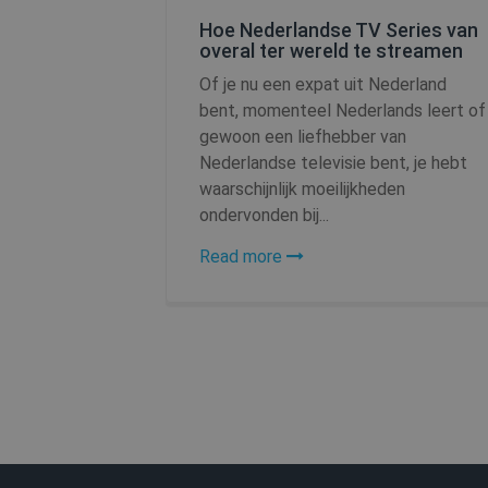
Hoe Nederlandse TV Series van
overal ter wereld te streamen
_clsk
Of je nu een expat uit Nederland
bent, momenteel Nederlands leert of
PHPSESSID
gewoon een liefhebber van
Nederlandse televisie bent, je hebt
waarschijnlijk moeilijkheden
ondervonden bij...
_clck
Read more
m
hmt_id