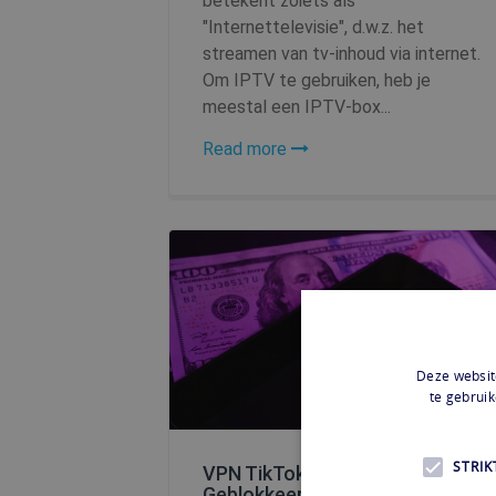
betekent zoiets als
"Internettelevisie", d.w.z. het
streamen van tv-inhoud via internet.
Om IPTV te gebruiken, heb je
meestal een IPTV-box...
Read more
Deze websit
te gebruik
STRIK
VPN TikTok: Toegang tot
Geblokkeerde Content en