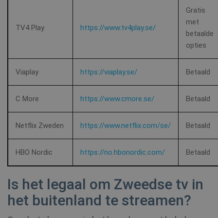
Gratis
__stripe_sid
30 minu
Stripe Inc.
met
.www.shellfire.nl
TV4 Play
https://www.tv4play.se/
betaalde
opties
Viaplay
https://viaplay.se/
Betaald
CLID
www.clarity.ms
1 jaar
_gat_UA-578431-1
.shellfire.nl
59 seconden
C More
https://www.cmore.se/
Betaald
Netflix Zweden
https://www.netflix.com/se/
Betaald
__stripe_mid
1 jaar
Stripe Inc.
.www.shellfire.nl
HBO Nordic
https://no.hbonordic.com/
Betaald
Is het legaal om Zweedse tv in
het buitenland te streamen?
muc_ads
1 jaar 1
Twitter
maand
.t.co