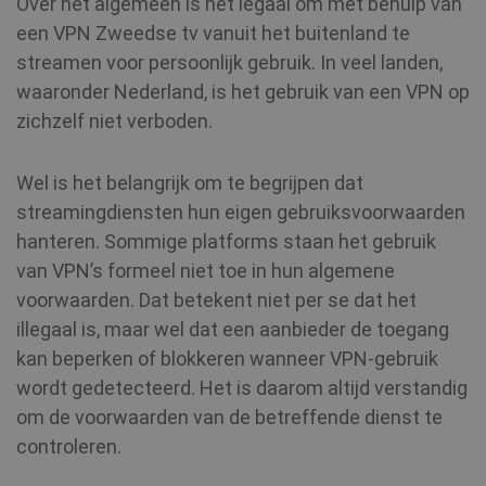
Over het algemeen is het legaal om met behulp van
een VPN Zweedse tv vanuit het buitenland te
MR
7 dagen
Microsoft
Corporation
streamen voor persoonlijk gebruik. In veel landen,
.c.bing.com
waaronder Nederland, is het gebruik van een VPN op
zichzelf niet verboden.
VISITOR_INFO1_LIVE
6 maanden
Google LLC
.youtube.com
Wel is het belangrijk om te begrijpen dat
streamingdiensten hun eigen gebruiksvoorwaarden
hanteren. Sommige platforms staan het gebruik
van VPN’s formeel niet toe in hun algemene
voorwaarden. Dat betekent niet per se dat het
illegaal is, maar wel dat een aanbieder de toegang
kan beperken of blokkeren wanneer VPN-gebruik
wordt gedetecteerd. Het is daarom altijd verstandig
om de voorwaarden van de betreffende dienst te
personalization_id
1 jaar 1
Twitter Inc.
maand
.twitter.com
controleren.