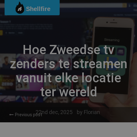
Ga
Shellfire
naar
de
inhoud
Hoe Zweedse tv
zenders te streamen
vanuit elke locatie
ter wereld
22nd dec, 2025
by
Florian
Previous post