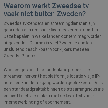
Waarom werkt Zweedse tv
vaak niet buiten Zweden?
Zweedse tv-zenders en streamingdiensten zijn
gebonden aan regionale licentieovereenkomsten.
MR
7 dagen
Microsoft
Corporation
Deze bepalen in welke landen content mag worden
.c.clarity.ms
uitgezonden. Daarom is veel Zweedse content
uitsluitend beschikbaar voor kijkers met een
Zweeds IP-adres.
ANONCHK
10 minuten
Microsoft
Corporation
.c.clarity.ms
Wanneer je vanuit het buitenland probeert te
streamen, herkent het platform je locatie via je IP-
adres en kan de toegang worden geblokkeerd. Dit is
een standaardpraktijk binnen de streamingindustrie
en heeft niets te maken met de kwaliteit van je
internetverbinding of abonnement.
MUID
1 jaar
Microsoft