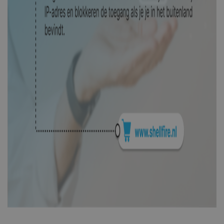
_aw_m_77124
.shellfire.nl
1 maand
_aw_sn_77124
.shellfire.nl
1 maand