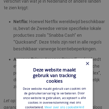
verschilt van wat je in Nederland of andere landen
te zien krijgt:
Netflix:
Hoewel Netflix wereldwijd beschikbaar
is, bevat de Zweedse versie specifieke lokale
producties zoals “Snabba Cash” en
“Quicksand”. Deze titels zijn niet in alle regio’s
beschikbaar vanwege licentiebeperkingen.
Amazon Prime:
Amazon Prime Zweden biedt
×
eveneens lokale content en Scandinavische
Deze website maakt
producties, zoals “The Restaurant” en “Alex”,
gebruik van tracking
die buiten Zweden meestal niet toegankelijk
cookies
zijn.
Deze website maakt gebruik van cookies om
de gebruikerservaring te verbeteren. Door
onze website te gebruiken, accepteert u alle
Let op: bij Shellfire kunnen we momenteel niet
cookies in overeenstemming met ons
garanderen dat onze VPN-dienst altijd probleemloos
cookiebeleid.
Meer over ons cookiebeleid