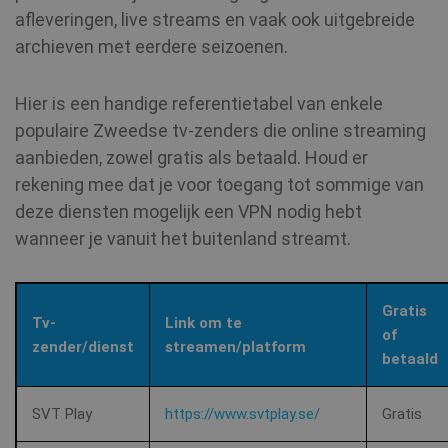
afleveringen, live streams en vaak ook uitgebreide
archieven met eerdere seizoenen.
Hier is een handige referentietabel van enkele
_fbp
3 maanden
populaire Zweedse tv-zenders die online streaming
Meta Platform
Inc.
show_sfbox_info_text4
shellfire.nl
2 maand
aanbieden, zowel gratis als betaald. Houd er
.shellfire.nl
rekening mee dat je voor toegang tot sommige van
deze diensten mogelijk een VPN nodig hebt
wanneer je vanuit het buitenland streamt.
YSC
Sessie
Google LLC
SessionId
.shellfire.nl
1 jaar
.youtube.com
bioep_shown_session
www.shellfire.nl
Sessie
Gratis
Tv-
Link om te
_ga_WS0FD1JYQ7
.shellfire.nl
1 jaar 1
of
maand
zender/dienst
streamen/platform
betaald
MUID
1 jaar
Microsoft
Corporation
.clarity.ms
SVT Play
https://www.svtplay.se/
Gratis
_gid
1 dag
Google LLC
.shellfire.nl