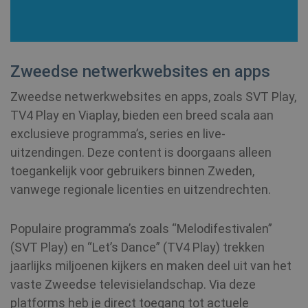
Zweedse netwerkwebsites en apps
Provider /
Zweedse netwerkwebsites en apps, zoals SVT Play,
Naam
Vervald
Provider /
Domein
Naam
Vervaldatum
TV4 Play en Viaplay, bieden een breed scala aan
Domein
exclusieve programma’s, series en live-
bioep_shown_session
shellfire.nl
Sessie
Provider /
Naam
Vervaldatum
_ga
1 jaar 1
Google LLC
Domein
uitzendingen. Deze content is doorgaans alleen
maand
.shellfire.nl
toegankelijk voor gebruikers binnen Zweden,
SM
.c.clarity.ms
Sessie
vanwege regionale licenties en uitzendrechten.
bioep_shown
shellfire.nl
Sessie
Populaire programma’s zoals “Melodifestivalen”
(SVT Play) en “Let’s Dance” (TV4 Play) trekken
NID
6 maanden
Google LLC
jaarlijks miljoenen kijkers en maken deel uit van het
3 dagen
.google.com
vaste Zweedse televisielandschap. Via deze
show_android_vpn_message
shellfire.nl
2 maand
platforms heb je direct toegang tot actuele