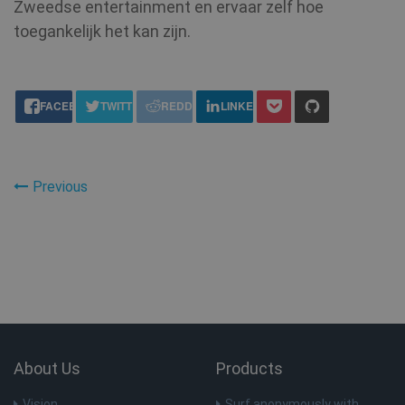
Zweedse entertainment en ervaar zelf hoe
toegankelijk het kan zijn.
share this:
FACEBOOK
TWITTER
REDDIT
LINKEDIN
Previous
About Us
Products
Vision
Surf anonymously with