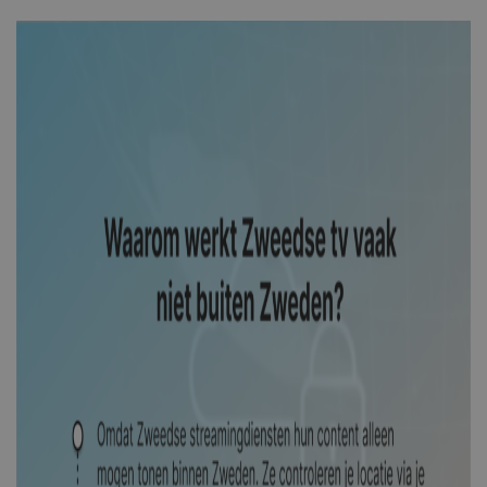
Corporation
.bing.com
SRM_B
1 jaar
Microsoft
Corporation
.c.bing.com
awc
.shellfire.nl
1 jaar
_aw_j_77124
.shellfire.nl
1 maand