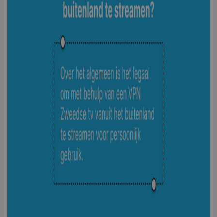
PHPSESSID
Sessie
PHP.net
www.shellfire.nl
_clck
.shellfire.nl
1 jaar
m
1 jaar 1
Stripe
maand
m.stripe.com
hmt_id
1 maand
Intuition
Machines, Inc.
(hCaptcha)
api.hcaptcha.com