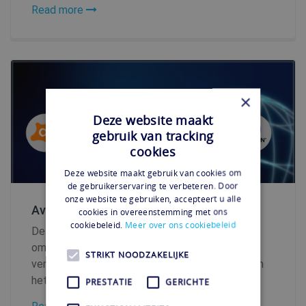
Read more
×
Deze website maakt
gebruik van tracking
cookies
Deze website maakt gebruik van cookies om
de gebruikerservaring te verbeteren. Door
onze website te gebruiken, accepteert u alle
Avast VPN vs. NordVPN
cookies in overeenstemming met ons
cookiebeleid.
Meer over ons cookiebeleid
De juiste VPN kiezen draait niet alleen om het
omzeilen van geografische blokkades of het
STRIKT NOODZAKELIJKE
versleutelen van je internetverkeer. Het gaat om
het vinden van...
PRESTATIE
GERICHTE