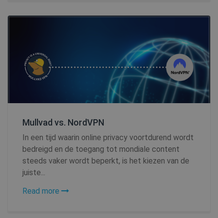
Provider /
Naam
Vervald
Provider /
Domein
Naam
Vervaldatum
Domein
bioep_shown_session
shellfire.nl
Sessie
Provider /
Naam
Vervaldatum
_ga
1 jaar 1
Google LLC
Domein
maand
.shellfire.nl
SM
.c.clarity.ms
Sessie
bioep_shown
shellfire.nl
Sessie
Mullvad vs. NordVPN
NID
6 maanden
Google LLC
3 dagen
.google.com
In een tijd waarin online privacy voortdurend wordt
bedreigd en de toegang tot mondiale content
show_android_vpn_message
shellfire.nl
2 maand
steeds vaker wordt beperkt, is het kiezen van de
juiste...
Read more