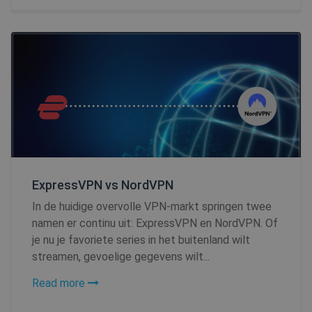
_clck
.shellfire.nl
1 jaar
m
1 jaar 1
Stripe
maand
m.stripe.com
ExpressVPN vs NordVPN
hmt_id
1 maand
Intuition
Machines, Inc.
In de huidige overvolle VPN‑markt springen twee
(hCaptcha)
api.hcaptcha.com
namen er continu uit: ExpressVPN en NordVPN. Of
je nu je favoriete series in het buitenland wilt
streamen, gevoelige gegevens wilt...
Read more