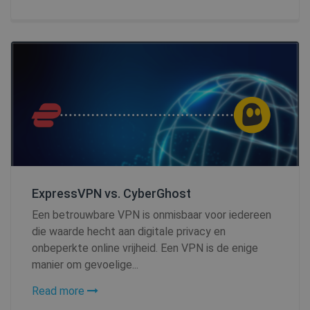
SF_Referal
www.shellfire.nl
1 jaar
__cflb
30 minuten
Cloudflare, Inc.
api2.hcaptcha.com
CookieScriptConsent
1 jaar
CookieScript
.shellfire.nl
ExpressVPN vs. CyberGhost
_clsk
1 dag
Microsoft
Een betrouwbare VPN is onmisbaar voor iedereen
.shellfire.nl
die waarde hecht aan digitale privacy en
PHPSESSID
Sessie
onbeperkte online vrijheid. Een VPN is de enige
PHP.net
www.shellfire.nl
manier om gevoelige...
Read more