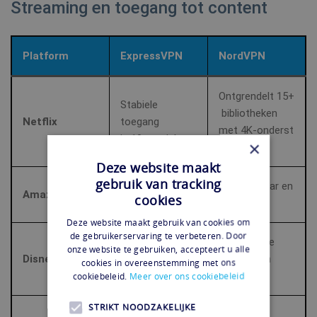
Streaming en toegang tot content
Platform
ExpressVPN
NordVPN
Ontgrendelt 15+
Stabiele
bibliotheken
Netflix
toegang
met 4K‑onderst
in 10+ regio’s
×
euning
Deze website maakt
gebruik van tracking
Consistente
Betrouwbaar en
Amazon Prime
cookies
prestaties
snel
Deze website maakt gebruik van cookies om
de gebruikerservaring te verbeteren. Door
Uitstekende
onze website te gebruiken, accepteert u alle
Werkt in de
Disney+
snelheid en
cookies in overeenstemming met ons
meeste regio’s
toegang
cookiebeleid.
Meer over ons cookiebeleid
STRIKT NOODZAKELIJKE
Werkt in
Foutloze