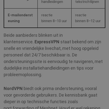
handleidingen
tekstrichtlijnen
E‑mailonderst
reactie
reactie
euning
binnen 8–10 uur
binnen 8–12 uur
Provider /
Naam
Vervald
Provider /
Domein
Naam
Vervaldatum
Domein
Beide aanbieders blinken uit in
bioep_shown_session
shellfire.nl
Sessie
Provider /
Naam
Vervaldatum
_ga
1 jaar 1
Google LLC
Domein
klantenservice.
ExpressVPN
staat bekend om zijn
maand
.shellfire.nl
snelle en vriendelijke livechat, met hoog opgeleid
SM
.c.clarity.ms
Sessie
personeel dat 24/7 beschikbaar is. De
ondersteuningssite is eenvoudig te navigeren, met
bioep_shown
shellfire.nl
Sessie
duidelijke installatiehandleidingen en tips voor
probleemoplossing.
NID
6 maanden
Google LLC
3 dagen
.google.com
NordVPN
biedt ook prima ondersteuning, vooral
show_android_vpn_message
shellfire.nl
2 maand
voor gevorderde gebruikers. De kennisbank gaat
dieper in op technische functies zoals
port forwarding of Meshnet. Houd er wel rekening