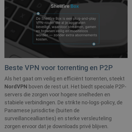
_aw_m_77124
.shellfire.nl
1 maand
_aw_sn_77124
.shellfire.nl
1 maand
Beste VPN voor torrenting en P2P
Als het gaat om veilig en efficiënt torrenten, steekt
NordVPN
boven de rest uit. Het biedt speciale P2P-
servers die zorgen voor hogere snelheden en
stabiele verbindingen. De strikte no-logs-policy, de
Panamese jurisdictie (buiten de
surveillanceallianties) en sterke versleuteling
zorgen ervoor dat je downloads privé blijven.