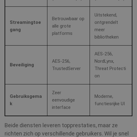
Uitstekend,
Betrouwbaar op
Streamingtoe
ontgrendelt
alle grote
gang
meer
platforms
bibliotheken
AES‑256,
AES‑256,
NordLynx,
Beveiliging
TrustedServer
Threat Protecti
on
Zeer
Gebruiksgema
Moderne,
eenvoudige
k
functiesrijke UI
interface
Beide diensten leveren topprestaties, maar ze
richten zich op verschillende gebruikers. Wil je snel