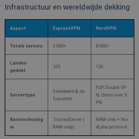
Infrastructuur en wereldwijde dekking
Aspect
ExpressVPN
NordVPN
Totale servers
3.000+
8.000+
Landen
105
126
gedekt
P2P, Double VP
Standaard & ob
Servertype
N, Onion over V
fuscated
PN
Kerntechnolog
TrustedServer (
RAM‑only + Nor
ie
RAM‑only)
dLynx‑protocol