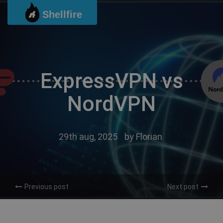
Ga
Shellfire
naar
de
inhoud
ExpressVPN vs
NordVPN
29th aug, 2025
by
Florian
Previous post
Next post