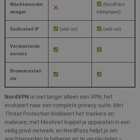
Wachtwoordm
(NordPass
anager
inbegrepen)
Dedicated IP
(add‑on)
(add‑on)
CLID
www.clarity.ms
1 jaar
Verduisterde
_gat_UA-578431-1
.shellfire.nl
59 seconden
servers
__stripe_mid
1 jaar
Stripe Inc.
.www.shellfire.nl
Browserexten
sie
NordVPN
is niet langer alleen een VPN; het
evolueert naar een complete privacy‑suite. Met
Threat Protection blokkeert het trackers en
muc_ads
1 jaar 1
Twitter
maand
.t.co
malware; met Meshnet koppel je apparaten in een
veilig privé‑netwerk; en NordPass helpt je om
MR
7 dagen
Microsoft
wachtwoorden te beheren en te versleutelen –
Corporation