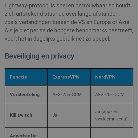
Lightway‑protocol is snel en betrouwbaar en houdt
zich uitstekend staande over lange afstanden,
zoals verbindingen tussen de VS en Europa of Azië.
Als je niet per se de hoogste benchmarks nastreeft,
voelt het in dagelijks gebruik net zo soepel.
Beveiliging en privacy
Functie
ExpressVPN
NordVPN
Versleuteling
AES‑256‑GCM
AES‑256‑GCM
Ja (app‑ en
Kill switch
Ja
systeemniveau)
Advertentie‑