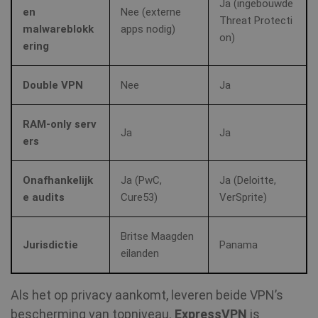
Ja (ingebouwde
en
Nee (externe
Threat Protecti
malwareblokk
apps nodig)
on)
ering
Double VPN
Nee
Ja
RAM‑only serv
Ja
Ja
ers
Onafhankelijk
Ja (PwC,
Ja (Deloitte,
e audits
Cure53)
VerSprite)
Britse Maagden
Jurisdictie
Panama
eilanden
Als het op privacy aankomt, leveren beide VPN’s
bescherming van topniveau.
ExpressVPN
is