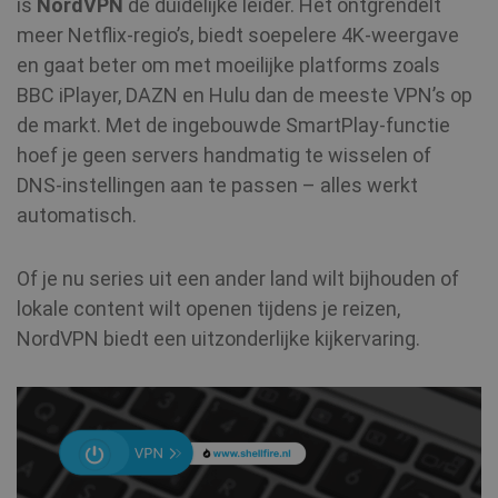
is
NordVPN
de duidelijke leider. Het ontgrendelt
meer Netflix‑regio’s, biedt soepelere 4K‑weergave
en gaat beter om met moeilijke platforms zoals
BBC iPlayer, DAZN en Hulu dan de meeste VPN’s op
de markt. Met de ingebouwde SmartPlay‑functie
hoef je geen servers handmatig te wisselen of
DNS‑instellingen aan te passen – alles werkt
automatisch.
SRM_B
1 jaar
Microsoft
Corporation
.c.bing.com
Of je nu series uit een ander land wilt bijhouden of
lokale content wilt openen tijdens je reizen,
awc
.shellfire.nl
1 jaar
NordVPN biedt een uitzonderlijke kijkervaring.
_aw_j_77124
.shellfire.nl
1 maand