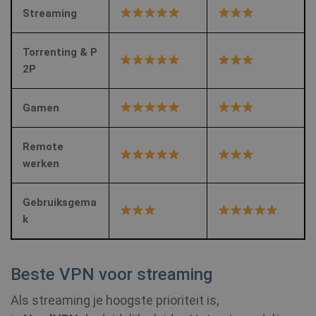
Streaming
Torrenting & P
MR
7 dagen
Microsoft
Corporation
2P
.c.clarity.ms
Gamen
ANONCHK
10 minuten
Microsoft
Corporation
Remote
.c.clarity.ms
werken
Gebruiksgema
k
Beste VPN voor streaming
MUID
1 jaar
Microsoft
Corporation
.bing.com
Als streaming je hoogste prioriteit is,