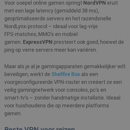
Voor soepel online gamen springt
NordVPN
eruit
met een lage latency (gemiddeld 38 ms),
geoptimaliseerde servers en het razendsnelle
NordLynx‑protocol – ideaal voor lag‑vrije
FPS‑matches, MMO’s en mobiel
gamen.
ExpressVPN
presteert ook goed, hoewel de
ping op verre servers meer kan variëren.
Maar als je al je gamingapparaten gemakkelijker wilt
beveiligen, werkt de
Shellfire Box
als een
voorgeconfigureerde VPN‑router en creëert ze een
veilig gamingnetwerk voor consoles, pc’s en
smart‑tv’s – zonder handmatige installatie. Ideaal
voor huishoudens die op meerdere platforms
gamen.
Beste VPN voor reizen