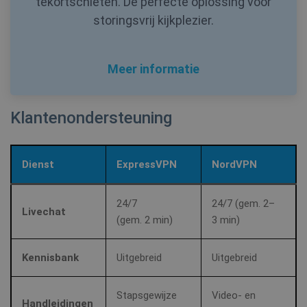
tekortschieten. De perfecte oplossing voor
storingsvrij kijkplezier.
Meer informatie
Klantenondersteuning
_clck
.shellfire.nl
1 jaar
Dienst
ExpressVPN
NordVPN
m
1 jaar 1
Stripe
maand
m.stripe.com
24/7
24/7 (gem. 2–
Livechat
(gem. 2 min)
3 min)
hmt_id
1 maand
Intuition
Machines, Inc.
(hCaptcha)
api.hcaptcha.com
Kennisbank
Uitgebreid
Uitgebreid
Stapsgewijze
Video- en
Handleidingen