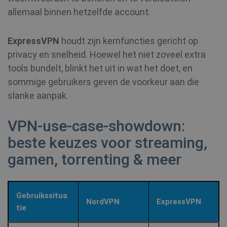
.c.bing.com
allemaal binnen hetzelfde account.
ExpressVPN
houdt zijn kernfuncties gericht op
VISITOR_INFO1_LIVE
6 maanden
Google LLC
privacy en snelheid. Hoewel het niet zoveel extra
.youtube.com
tools bundelt, blinkt het uit in wat het doet, en
sommige gebruikers geven de voorkeur aan die
slanke aanpak.
VPN‑use‑case‑showdown:
beste keuzes voor streaming,
gamen, torrenting & meer
personalization_id
1 jaar 1
Twitter Inc.
maand
.twitter.com
Gebruikssitua
NordVPN
ExpressVPN
tie