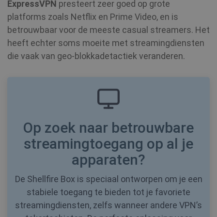
ExpressVPN
presteert zeer goed op grote
platforms zoals Netflix en Prime Video, en is
Naam
Provider / Domein
Vervaldatum
betrouwbaar voor de meeste casual streamers. Het
SF_Referal
www.shellfire.nl
1 jaar
heeft echter soms moeite met streamingdiensten
die vaak van geo‑blokkadetactiek veranderen.
__cflb
30 minuten
Cloudflare, Inc.
api2.hcaptcha.com
CookieScriptConsent
1 jaar
CookieScript
.shellfire.nl
Op zoek naar betrouwbare
streamingtoegang op al je
apparaten?
_clsk
1 dag
Microsoft
De Shellfire Box is speciaal ontworpen om je een
.shellfire.nl
stabiele toegang te bieden tot je favoriete
PHPSESSID
Sessie
PHP.net
streamingdiensten, zelfs wanneer andere VPN’s
www.shellfire.nl