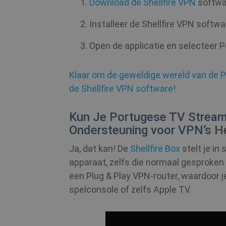
Download de Shellfire VPN
softwar
CookieScriptConsent
Installeer de Shellfire VPN softwa
Open de applicatie en selecteer Po
_clsk
Klaar om de geweldige wereld van de 
PHPSESSID
de Shellfire VPN software!
Kun Je Portugese TV Stream
Ondersteuning voor VPN’s 
_clck
Ja, dat kan! De
Shellfire Box
stelt je in
m
apparaat, zelfs die normaal gesproken
een Plug & Play VPN-router, waardoor 
hmt_id
spelconsole of zelfs Apple TV.