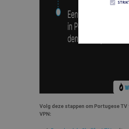
STRIK
Strikt noodzakelijke cookie
noodzakelijke cookies kan d
Naam
SF_Referal
Volg deze stappen om Portugese TV te
VPN:
__cflb