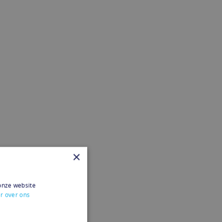
×
onze website
r over ons