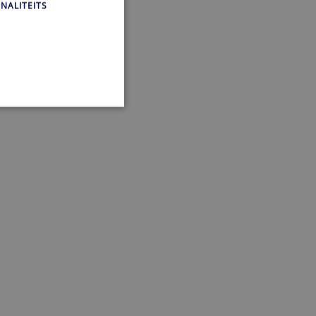
NALITEITS
countbeheer. Zonder strikt
g functioneel te