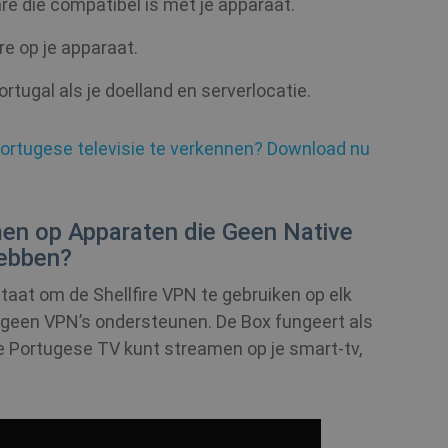
e die compatibel is met je apparaat.
1 jaar
This cookie is used by Cookie-Script.com s
CookieScript
cookie consent preferences. It is necessary
.shellfire.nl
re op je apparaat.
cookie banner to work properly.
rtugal als je doelland en serverlocatie.
1 dag
Microsoft
.shellfire.nl
Portugese televisie te verkennen? Download nu
Sessie
Cookie gegenereerd door toepassingen geb
PHP.net
is een identificatiecode voor algemene doe
www.shellfire.nl
om gebruikerssessievariabelen bij te houde
willekeurig gegenereerd nummer, hoe het 
specifiek zijn voor de site, maar een goed 
van een ingelogde status voor een gebruike
en op Apparaten die Geen Native
Hebben?
.shellfire.nl
1 jaar
 staat om de Shellfire VPN te gebruiken op elk
1 jaar 1
Stripe
 geen VPN’s ondersteunen. De Box fungeert als
maand
m.stripe.com
je Portugese TV kunt streamen op je smart-tv,
1 maand
Intuition
Machines, Inc.
(hCaptcha)
api.hcaptcha.com