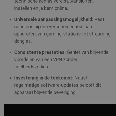
technische kennis vereist. Aansluiten,
instellen en je bent online.
Provider /
Naam
Vervald
Provider /
Domein
Naam
Vervaldatum
Domein
Universele aanpassingsmogelijkheid:
Past
naadloos bij een verscheidenheid aan
bioep_shown_session
shellfire.nl
Sessie
Provider /
Naam
Vervaldatum
_ga
1 jaar 1
Google LLC
Domein
apparaten, van gaming-stations tot streaming-
maand
.shellfire.nl
dongles.
SM
.c.clarity.ms
Sessie
Consistente prestaties:
Geniet van blijvende
bioep_shown
shellfire.nl
Sessie
voordelen van een VPN zonder
snelheidsverlies.
NID
6 maanden
Google LLC
3 dagen
.google.com
Investering in de toekomst:
Naast
regelmatige software-updates belooft dit
show_android_vpn_message
shellfire.nl
2 maand
apparaat blijvende beveiliging.