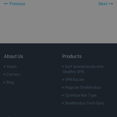
Previous
Next
MR
7 dagen
Microsoft
Corporation
.c.clarity.ms
ANONCHK
10 minuten
Microsoft
Corporation
.c.clarity.ms
About Us
Products
Vision
Surf anonymously with
Shellfire VPN
Contact
VPN Router
Blog
Register Shellfire Box
MUID
1 jaar
Microsoft
Corporation
Optimize Nat Type
.bing.com
Shellfire Box Tech Spec