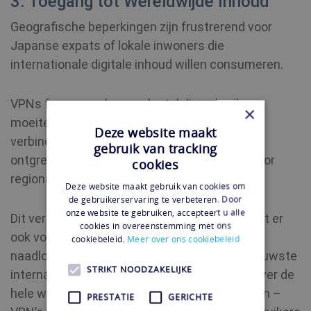
3. Toegang tot Wereldwijde Inhoud
Geografische beperkingen zijn frustrerend voor
Japanse expats of lokale inwoners die
internationale digitale inhoud willen consumeren.
VPNs fungeren als een sleutel die gebruikers
×
moeiteloos met servers over de hele wereld
Deze website maakt
verbindt en daarmee een schat aan inhoud
gebruik van tracking
ontgrendelt die voorheen werd belemmerd door
cookies
regionale restricties.
Deze website maakt gebruik van cookies om
de gebruikerservaring te verbeteren. Door
onze website te gebruiken, accepteert u alle
Dit verbreedt niet alleen de horizon, maar zorgt er
cookies in overeenstemming met ons
ook voor dat liefhebbers kunnen genieten van
cookiebeleid.
Meer over ons cookiebeleid
naadloos streamen. Of het nu gaat om de nieuwste
STRIKT NOODZAKELIJKE
internationale tv-series, boeiende films van over de
hele wereld of opwindende sportevenementen –
PRESTATIE
GERICHTE