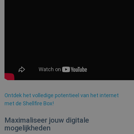
_fbp
3 maanden
Meta Platform
Inc.
show_sfbox_info_text4
shellfire.nl
2 maand
.shellfire.nl
YSC
Sessie
Google LLC
SessionId
.shellfire.nl
1 jaar
.youtube.com
bioep_shown_session
www.shellfire.nl
Sessie
_ga_WS0FD1JYQ7
.shellfire.nl
1 jaar 1
maand
MUID
1 jaar
Microsoft
Corporation
.clarity.ms
Ontdek het volledige potentieel van het internet
_gid
1 dag
Google LLC
met de Shellfire Box!
.shellfire.nl
__stripe_sid
30 minu
Stripe Inc.
Maximaliseer jouw digitale
.www.shellfire.nl
mogelijkheden