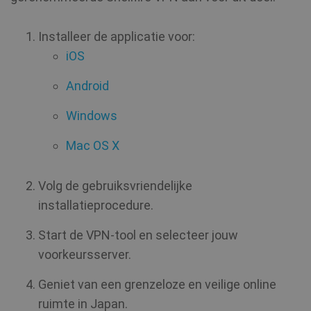
SF_Referal
www.shellfire.nl
1 jaar
Installeer de applicatie voor:
iOS
__cflb
30 minuten
Cloudflare, Inc.
Android
api2.hcaptcha.com
Windows
CookieScriptConsent
1 jaar
CookieScript
.shellfire.nl
Mac OS X
Volg de gebruiksvriendelijke
installatieprocedure.
_clsk
1 dag
Microsoft
.shellfire.nl
Start de VPN-tool en selecteer jouw
voorkeursserver.
PHPSESSID
Sessie
PHP.net
www.shellfire.nl
Geniet van een grenzeloze en veilige online
ruimte in Japan.