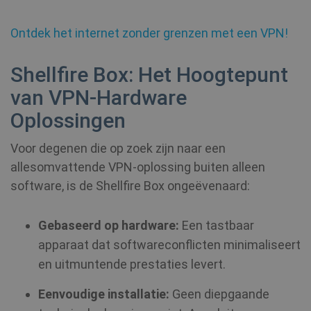
Ontdek het internet zonder grenzen met een VPN!
Shellfire Box: Het Hoogtepunt
van VPN-Hardware
Oplossingen
_clck
.shellfire.nl
1 jaar
Voor degenen die op zoek zijn naar een
m
1 jaar 1
Stripe
maand
allesomvattende VPN-oplossing buiten alleen
m.stripe.com
software, is de Shellfire Box ongeëvenaard:
hmt_id
1 maand
Intuition
Machines, Inc.
(hCaptcha)
Gebaseerd op hardware:
Een tastbaar
api.hcaptcha.com
apparaat dat softwareconflicten minimaliseert
en uitmuntende prestaties levert.
Eenvoudige installatie:
Geen diepgaande