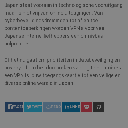
Japan staat vooraan in technologische vooruitgang,
maar is niet vrij van online uitdagingen. Van
VISITOR_INFO1_LIVE
6 maanden
Google LLC
.youtube.com
cyberbeveiligingsdreigingen tot af en toe
contentbeperkingen worden VPN’s voor veel
Japanse internetliefhebbers een onmisbaar
hulpmiddel.
Of het nu gaat om prioriteiten in databeveiliging en
privacy, of om het doorbreken van digitale barrières:
een VPN is jouw toegangskaartje tot een veilige en
diverse online wereld in Japan
.
personalization_id
1 jaar 1
Twitter Inc.
maand
.twitter.com
share this:
FACEBOOK
TWITTER
REDDIT
LINKEDIN