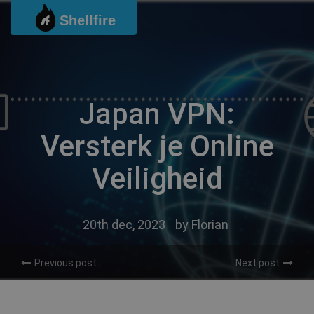
Ga
Shellfire
naar
de
inhoud
Japan VPN:
Versterk je Online
Veiligheid
20th dec, 2023
by
Florian
Previous post
Next post