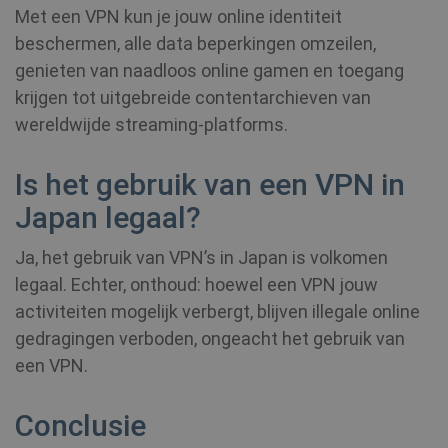
Met een VPN kun je jouw online identiteit
beschermen, alle data beperkingen omzeilen,
genieten van naadloos online gamen en toegang
CLID
www.clarity.ms
1 jaar
krijgen tot uitgebreide contentarchieven van
_gat_UA-578431-1
.shellfire.nl
59 seconden
wereldwijde streaming-platforms.
__stripe_mid
1 jaar
Stripe Inc.
Is het gebruik van een VPN in
.www.shellfire.nl
Japan legaal?
Ja, het gebruik van VPN’s in Japan is volkomen
legaal. Echter, onthoud: hoewel een VPN jouw
activiteiten mogelijk verbergt, blijven illegale online
muc_ads
1 jaar 1
Twitter
gedragingen verboden, ongeacht het gebruik van
maand
.t.co
een VPN.
MR
7 dagen
Microsoft
Corporation
.c.bing.com
Conclusie