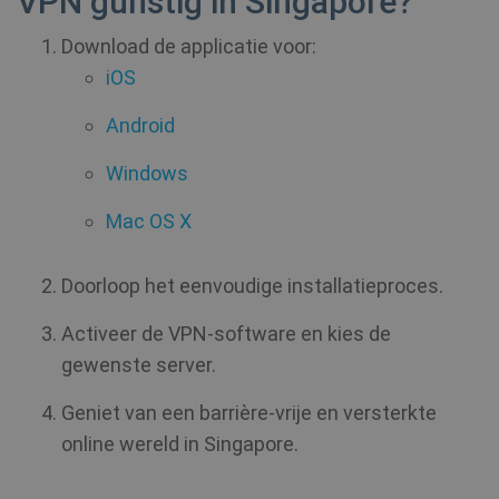
VPN gunstig in Singapore?
Download de applicatie voor:
__cflb
30 minuten
Cloudflare, Inc.
iOS
api2.hcaptcha.com
Android
CookieScriptConsent
1 jaar
CookieScript
.shellfire.nl
Windows
Mac OS X
Doorloop het eenvoudige installatieproces.
_clsk
1 dag
Microsoft
.shellfire.nl
Activeer de VPN-software en kies de
gewenste server.
PHPSESSID
Sessie
PHP.net
www.shellfire.nl
Geniet van een barrière-vrije en versterkte
online wereld in Singapore.