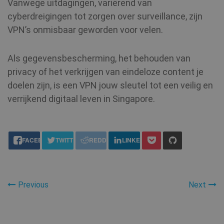
Vanwege uitdagingen, variërend van
VISITOR_INFO1_LIVE
6 maanden
Google LLC
.youtube.com
cyberdreigingen tot zorgen over surveillance, zijn
VPN’s onmisbaar geworden voor velen.
Als gegevensbescherming, het behouden van
privacy of het verkrijgen van eindeloze content je
doelen zijn, is een VPN jouw sleutel tot een veilig en
verrijkend digitaal leven in Singapore.
personalization_id
1 jaar 1
Twitter Inc.
share this:
maand
.twitter.com
FACEBOOK
TWITTER
REDDIT
LINKEDIN
Previous
Next
MR
7 dagen
Microsoft
Corporation