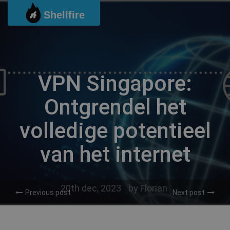
Ga
Shellfire
naar
de
inhoud
VPN Singapore:
Ontgrendel het
volledige potentieel
van het internet
20th dec, 2023
by
Florian
Previous post
Next post