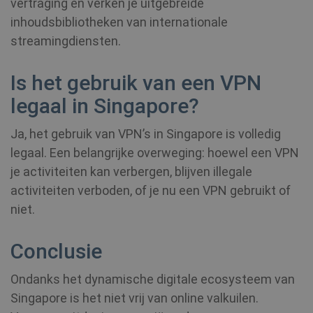
vertraging en verken je uitgebreide
inhoudsbibliotheken van internationale
CLID
www.clarity.ms
1 jaar
_gat_UA-578431-1
.shellfire.nl
59 seconden
streamingdiensten.
Is het gebruik van een VPN
__stripe_mid
1 jaar
Stripe Inc.
.www.shellfire.nl
legaal in Singapore?
Ja, het gebruik van VPN’s in Singapore is volledig
legaal. Een belangrijke overweging: hoewel een VPN
je activiteiten kan verbergen, blijven illegale
activiteiten verboden, of je nu een VPN gebruikt of
muc_ads
1 jaar 1
Twitter
maand
.t.co
niet.
MR
7 dagen
Microsoft
Conclusie
Corporation
.c.bing.com
Ondanks het dynamische digitale ecosysteem van
Singapore is het niet vrij van online valkuilen.