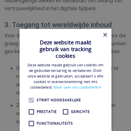
nieuwsgierige blikken en benadrukt het belang van
vertrouwelijkheid in het digitale tijdperk.
3. Toegang tot wereldwijde inhoud
×
Voor Singaporezen in het buitenland of inwoners die
Deze website maakt
graag internationale content willen bekijken, kunnen
gebruik van tracking
geo-beperkingen obstakels vormen. Een VPN kan:
cookies
Deze website maakt gebruik van cookies om
Gebruikers in staat stellen om verbinding te
de gebruikerservaring te verbeteren. Door
maken met servers over de hele wereld,
onze website te gebruiken, accepteert u alle
cookies in overeenstemming met ons
waardoor een scala aan anders
cookiebeleid.
Meer over ons cookiebeleid
ontoegankelijke content wordt onthuld.
STRIKT NOODZAKELIJKE
Zorgen voor ononderbroken streaming van
PRESTATIE
GERICHTE
wereldwijde series, films of
sportevenementen.
FUNCTIONALITEITS