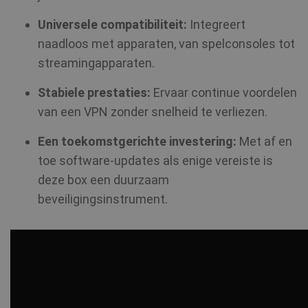
Naam
Vervald
Provider /
Domein
Naam
Vervaldatum
Domein
Universele compatibiliteit:
Integreert
bioep_shown_session
shellfire.nl
Sessie
Provider /
naadloos met apparaten, van spelconsoles tot
Naam
Vervaldatum
_ga
1 jaar 1
Google LLC
Domein
maand
.shellfire.nl
streamingapparaten.
SM
.c.clarity.ms
Sessie
Stabiele prestaties:
Ervaar continue voordelen
van een VPN zonder snelheid te verliezen.
bioep_shown
shellfire.nl
Sessie
Een toekomstgerichte investering:
Met af en
toe software-updates als enige vereiste is
NID
6 maanden
Google LLC
3 dagen
.google.com
deze box een duurzaam
show_android_vpn_message
shellfire.nl
2 maand
beveiligingsinstrument.
_fbp
3 maanden
Meta Platform