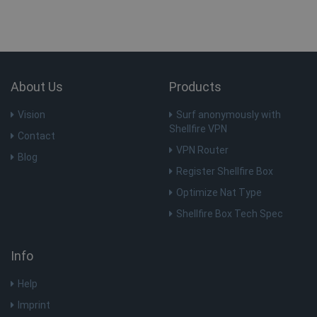
.c.clarity.ms
ANONCHK
10 minuten
Microsoft
Corporation
About Us
Products
.c.clarity.ms
Vision
Surf anonymously with
Shellfire VPN
Contact
VPN Router
Blog
Register Shellfire Box
Optimize Nat Type
MUID
1 jaar
Microsoft
Shellfire Box Tech Spec
Corporation
.bing.com
Info
Help
Imprint