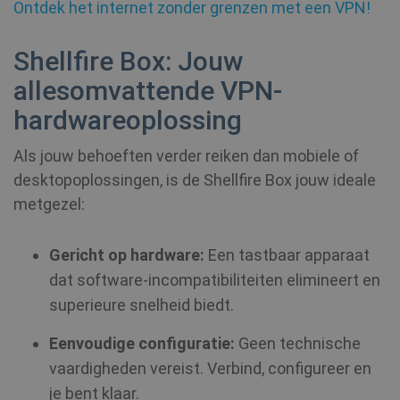
Ontdek het internet zonder grenzen met een VPN!
Shellfire Box: Jouw
allesomvattende VPN-
hardwareoplossing
_clck
.shellfire.nl
1 jaar
Als jouw behoeften verder reiken dan mobiele of
m
1 jaar 1
Stripe
maand
m.stripe.com
desktopoplossingen, is de Shellfire Box jouw ideale
metgezel:
hmt_id
1 maand
Intuition
Machines, Inc.
(hCaptcha)
api.hcaptcha.com
Gericht op hardware:
Een tastbaar apparaat
dat software-incompatibiliteiten elimineert en
superieure snelheid biedt.
Eenvoudige configuratie:
Geen technische
vaardigheden vereist. Verbind, configureer en
je bent klaar.
Provider /