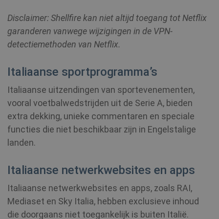
Disclaimer: Shellfire kan niet altijd toegang tot Netflix
garanderen vanwege wijzigingen in de VPN-
detectiemethoden van Netflix.
Italiaanse sportprogramma’s
_clck
.shellfire.nl
1 jaar
Italiaanse uitzendingen van sportevenementen,
m
1 jaar 1
Stripe
maand
m.stripe.com
vooral voetbalwedstrijden uit de Serie A, bieden
extra dekking, unieke commentaren en speciale
hmt_id
1 maand
Intuition
functies die niet beschikbaar zijn in Engelstalige
Machines, Inc.
(hCaptcha)
landen.
api.hcaptcha.com
Italiaanse netwerkwebsites en apps
Italiaanse netwerkwebsites en apps, zoals RAI,
Mediaset en Sky Italia, hebben exclusieve inhoud
die doorgaans niet toegankelijk is buiten Italië.