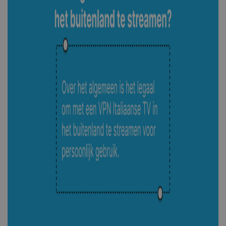
Inc.
show_sfbox_info_text4
shellfire.nl
2 maand
.shellfire.nl
YSC
Sessie
Google LLC
SessionId
.shellfire.nl
1 jaar
.youtube.com
bioep_shown_session
www.shellfire.nl
Sessie
_ga_WS0FD1JYQ7
.shellfire.nl
1 jaar 1
maand
MUID
1 jaar
Microsoft
Corporation
.clarity.ms
_gid
1 dag
Google LLC
.shellfire.nl
__stripe_sid
30 minu
Stripe Inc.
.www.shellfire.nl