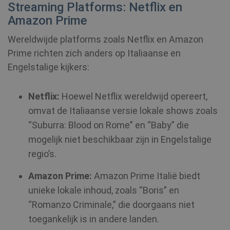
Streaming Platforms: Netflix en
Amazon Prime
__cflb
30 minuten
Cloudflare, Inc.
Wereldwijde platforms zoals Netflix en Amazon
api2.hcaptcha.com
Prime richten zich anders op Italiaanse en
Engelstalige kijkers:
CookieScriptConsent
1 jaar
CookieScript
.shellfire.nl
Netflix:
Hoewel Netflix wereldwijd opereert,
omvat de Italiaanse versie lokale shows zoals
“Suburra: Blood on Rome” en “Baby” die
mogelijk niet beschikbaar zijn in Engelstalige
_clsk
1 dag
Microsoft
.shellfire.nl
regio’s.
PHPSESSID
Sessie
PHP.net
Amazon Prime:
Amazon Prime Italië biedt
www.shellfire.nl
unieke lokale inhoud, zoals “Boris” en
“Romanzo Criminale,” die doorgaans niet
toegankelijk is in andere landen.