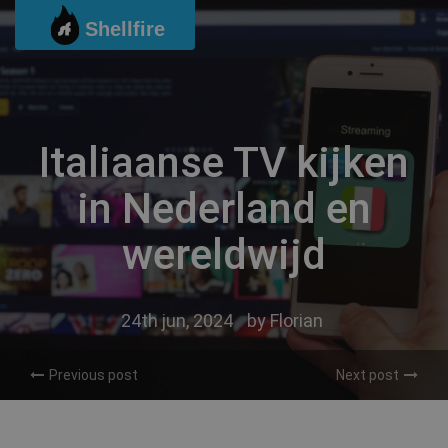
Ga
Shellfire
naar
de
inhoud
Italiaanse TV kijken
in Nederland en
wereldwijd
24th jun, 2024
by
Florian
Previous post
Next post