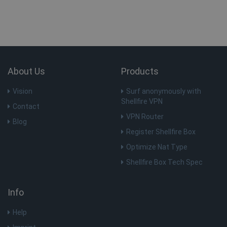
Corporation
.c.clarity.ms
ANONCHK
10 minuten
Microsoft
Corporation
.c.clarity.ms
About Us
Products
Vision
Surf anonymously with
Shellfire VPN
Contact
VPN Router
Blog
Register Shellfire Box
Optimize Nat Type
MUID
1 jaar
Microsoft
Shellfire Box Tech Spec
Corporation
.bing.com
Info
Help