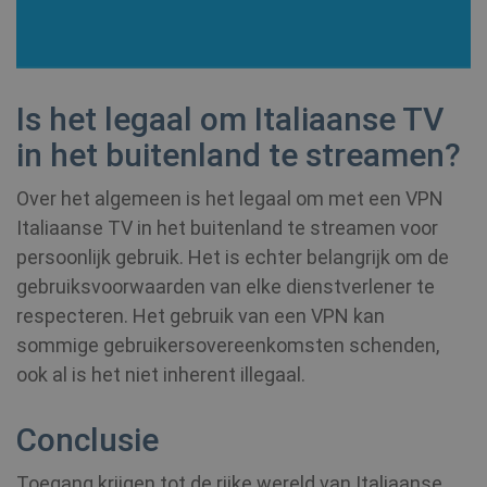
CLID
www.clarity.ms
1 jaar
_gat_UA-578431-1
.shellfire.nl
59 seconden
Is het legaal om Italiaanse TV
__stripe_mid
1 jaar
Stripe Inc.
in het buitenland te streamen?
.www.shellfire.nl
Over het algemeen is het legaal om met een VPN
Italiaanse TV in het buitenland te streamen voor
persoonlijk gebruik. Het is echter belangrijk om de
gebruiksvoorwaarden van elke dienstverlener te
muc_ads
1 jaar 1
Twitter
respecteren. Het gebruik van een VPN kan
maand
.t.co
sommige gebruikersovereenkomsten schenden,
ook al is het niet inherent illegaal.
MR
7 dagen
Microsoft
Corporation
.c.bing.com
Conclusie
Toegang krijgen tot de rijke wereld van Italiaanse