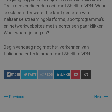
VISITOR_INFO1_LIVE
6 maanden
Google LLC
TV is eenvoudiger dan ooit met Shellfire VPN. Waar
.youtube.com
je ook bent ter wereld, je kunt genieten van
Italiaanse streamingplatforms, sportprogramma’s
en netwerkwebsites met slechts een paar klikken.
Waar wacht je nog op?
Begin vandaag nog met het verkennen van
Italiaanse entertainment met Shellfire VPN!
personalization_id
1 jaar 1
Twitter Inc.
maand
.twitter.com
share this:
FACEBOOK
TWITTER
REDDIT
LINKEDIN
Previous
Next
MR
7 dagen
Microsoft