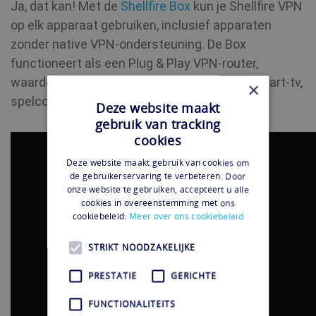
Ja, dat kan! Met de
Shellfire Box
kun je Shellfire VPN
op elk apparaat gebruiken, inclusief apparaten
zonder native VPN-ondersteuning. De Box
functioneert als een Plug & Play VPN-router,
waardoor je Italiaanse TV kunt kijken op je smart-tv,
×
spelconsole of zelfs Apple TV.
Deze website maakt
gebruik van tracking
cookies
Deze website maakt gebruik van cookies om
de gebruikerservaring te verbeteren. Door
onze website te gebruiken, accepteert u alle
cookies in overeenstemming met ons
cookiebeleid.
Meer over ons cookiebeleid
STRIKT NOODZAKELIJKE
PRESTATIE
GERICHTE
FUNCTIONALITEITS