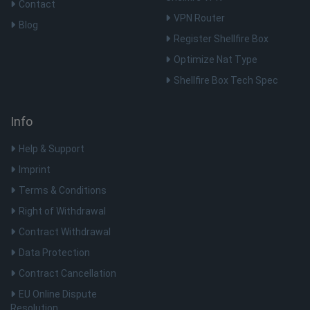
Contact
CookieScriptConsent
1 jaar
This
CookieScript
Coo
.shellfire.nl
VPN Router
Blog
to 
coo
Register Shellfire Box
pref
for
Optimize Nat Type
coo
pro
Shellfire Box Tech Spec
_clsk
1 dag
Microsoft
.shellfire.nl
Info
PHPSESSID
Sessie
Coo
PHP.net
toe
www.shellfire.nl
op d
Help & Support
iden
alg
Imprint
wor
geb
Terms & Conditions
bij 
nor
Right of Withdrawal
geg
het
spec
Contract Withdrawal
maa
is 
Data Protection
ing
gebr
Contract Cancellation
_clck
.shellfire.nl
1 jaar
EU Online Dispute
Resolution